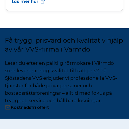
Läs mer här
Få trygg, prisvärd och kvalitativ hjälp
av vår VVS-firma i Värmdö
Letar du efter en pålitlig rörmokare i Värmdö
som levererar hög kvalitet till rätt pris? På
Sjöstadens VVS erbjuder vi professionella VVS-
tjänster för både privatpersoner och
bostadsrättsföreningar – alltid med fokus på
trygghet, service och hållbara lösningar.
Kostnadsfri offert